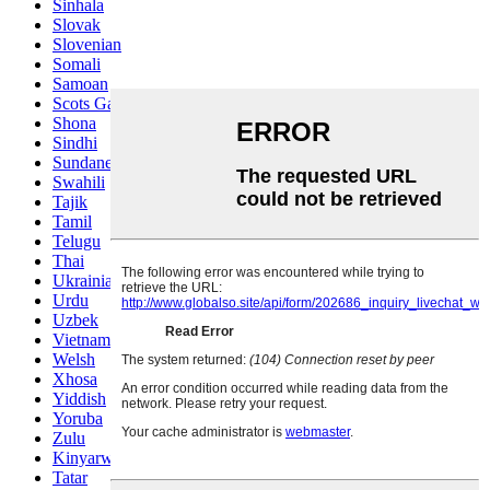
Sinhala
Slovak
Slovenian
Somali
Samoan
Scots Gaelic
Shona
Sindhi
Sundanese
Swahili
Tajik
Tamil
Telugu
Thai
Ukrainian
Urdu
Uzbek
Vietnamese
Welsh
Xhosa
Yiddish
Yoruba
Zulu
Kinyarwanda
Tatar