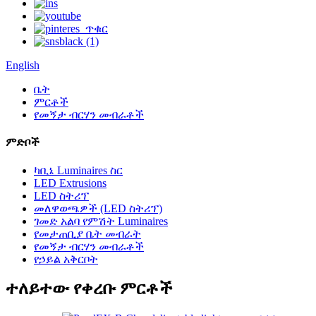
English
ቤት
ምርቶች
የመኝታ ብርሃን መብራቶች
ምድቦች
ካቢኔ Luminaires ስር
LED Extrusions
LED ስትሪፕ
መለዋወጫዎች (LED ስትሪፕ)
ገመድ አልባ የምሽት Luminaires
የመታጠቢያ ቤት መብራት
የመኝታ ብርሃን መብራቶች
የኃይል አቅርቦት
ተለይተው የቀረቡ ምርቶች