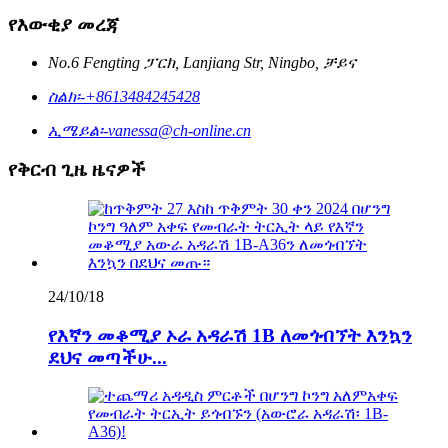
የእውቂያ መረጃ
No.6 Fengting ፓርክ, Lanjiang Str, Ningbo, ቻይና
ስልክ፡-
+8613484245428
ኢሜይል፡-
vanessa@ch-online.cn
የቅርብ ጊዜ ዜናዎች
24/10/18
የእኛን መቆሚያ ኦራ አዳራሽ 1B ለመጎብኘት እንኳን
ደህና መጣችሁ...