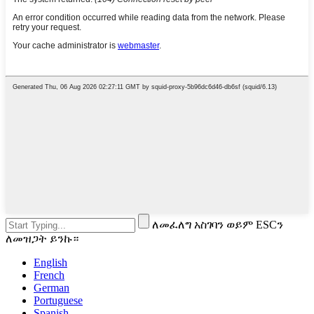
ለመፈለግ አስገባን ወይም ESCን
ለመዝጋት ይንኩ።
English
French
German
Portuguese
Spanish