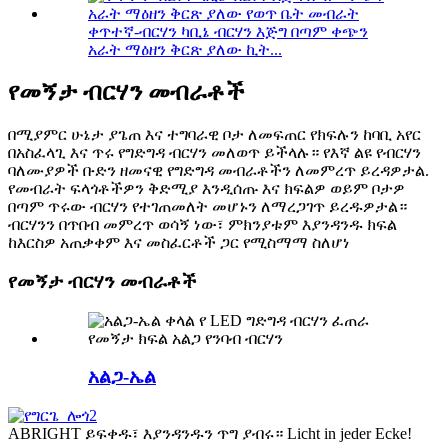
ቀጥተኛ-ብርሃን ካቢኔ ብርሃን እጅግ በጣም ቀጭን
አራት ማዕዘን ቅርጽ ያለው ኪት...
የመኝታ ብርሃን መብራቶች
በሚያምር ሁኔታ ያጌጠ እና ተግባራዊ ቦታ ለመፍጠር የክፍሉን ከባቢ አየር
በአስፈላጊ እና ጥሩ የግድግዳ ብርሃን መለወጥ ይችላሉ። የእኛ ልዩ የብርሃን
ባለሙያዎች ቡድን ዘመናዊ የግድግዳ መብራቶችን ለመምረጥ ይረዳዎታል.
የመብራት ፍላጎቶችዎን ቅድሚያ እንዲሰጡ እና ክፍልዎ ወይም ቦታዎ
በጣም ጥሩው ብርሃን የተገጠመለት መሆኑን ለማረጋገጥ ይረዱዎታል።
ብርሃንን በጥበብ መምረጥ ወሳኝ ነው፣ ምክንያቱም እያንዳንዱ ክፍል
ከእርስዎ አጠቃቀም እና መስፈርቶች ጋር የሚስማማ ስለሆነ
የመኝታ ብርሃን መብራቶች
አልጋ-ኤል
ABRIGHT ይፍቀዱ፣ እያንዳንዱን ጥግ ያብሩ። Licht in jeder Ecke!