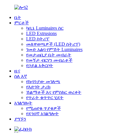
ቤት
ምርቶች
ካቢኔ Luminaires ስር
LED Extrusions
LED ስትሪፕ
መለዋወጫዎች (LED ስትሪፕ)
ገመድ አልባ የምሽት Luminaires
የመታጠቢያ ቤት መብራት
የመኝታ ብርሃን መብራቶች
የኃይል አቅርቦት
ዜና
ስለ እኛ
የኩባንያው መገለጫ
የእድገት ታሪክ
ሽልማቶች እና የምስክር ወረቀት
የጥራት ቁጥጥር ሂደት
አገልግሎት
የሚጠየቁ ጥያቄዎች
የደንበኛ አገልግሎት
ያግኙን