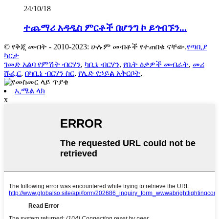
24/10/18
ተጨማሪ አዳዲስ ምርቶች በሆንግ ኮ ይጎብኙን...
© የቅጂ መብት - 2010-2023: ሁሉም መብቶች የተጠበቁ ናቸው.
የጣቢያ
ካርታ
ገመድ አልባ የምሽት ብርሃን
,
ካቢኔ ብርሃን
,
የቤት ዕቃዎች መብራት
,
መሪ
ሹፌር
,
በካቢኔ ብርሃን ስር
,
የሊድ የኃይል አቅርቦት
,
ኢሜል ላክ
x