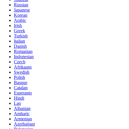
Russian
Japanese
Korean
Arabic
Irish
Greek
Turkish
Italian
Danish
Romanian
Indonesian
Czech
Afrikaans
Swedish
Polish
Basque
Catalan
Esperanto
Hindi
Lao
Albanian
Amharic
Armenian
Azerbaijani