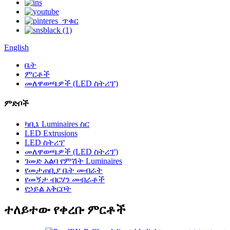
English
ቤት
ምርቶች
መለዋወጫዎች (LED ስትሪፕ)
ምድቦች
ካቢኔ Luminaires ስር
LED Extrusions
LED ስትሪፕ
መለዋወጫዎች (LED ስትሪፕ)
ገመድ አልባ የምሽት Luminaires
የመታጠቢያ ቤት መብራት
የመኝታ ብርሃን መብራቶች
የኃይል አቅርቦት
ተለይተው የቀረቡ ምርቶች