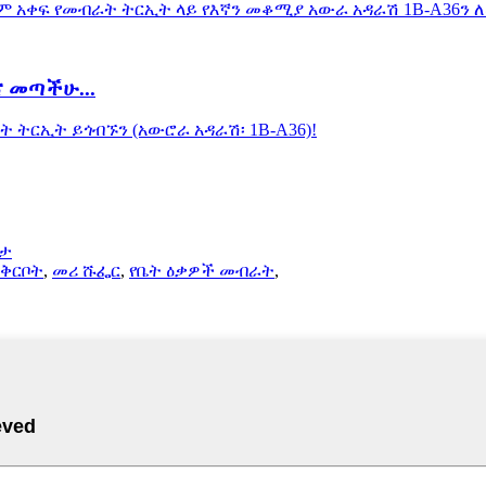
 መጣችሁ...
ርታ
አቅርቦት
,
መሪ ሹፌር
,
የቤት ዕቃዎች መብራት
,