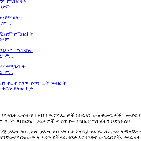
ኒየም...
የም...
ኒየም...
ኒየም...
ኒየም...
 ቅርጽ ያለው ኪት...
ሉም የቤት ውስጥ የ LED ስትሪፕ እቃዎች አስፈላጊ መለዋወጫዎች። ሙያዊ ፣
ጹም ናቸው። በበርካታ ሁኔታዎች ውስጥ የመተግበሪያ ማበጀትን ይደግፋል።
ጃ ያለው ከባቢ አየር ያለው የብርሃን ቦታ እንዲፈጥሩ ይረዳዎታል: ለማንኛ
ንኛውም ርዝመት ሊቆረጥ ይችላል. የቦታ እና የንድፍ መስፈርቶች. ቀላል ተከላ 