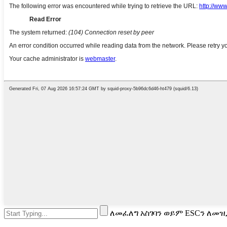
ለመፈለግ አስገባን ወይም ESCን ለመዝ