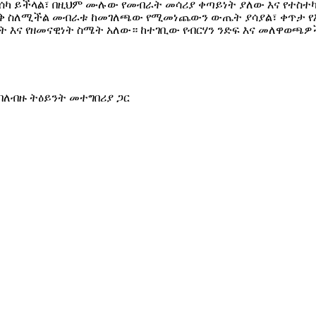
 ይችላል፣ በዚህም ሙሉው የመብራት መሳሪያ ቀጣይነት ያለው እና የተስተካከለ
 ስለሚችል መብራቱ ከመገለጫው የሚመነጨውን ውጤት ያሳያል፣ ቀጥታ የእይታ 
ነት እና የዘመናዊነት ስሜት አለው። ከተገቢው የብርሃን ንድፍ እና መለዋወጫዎች