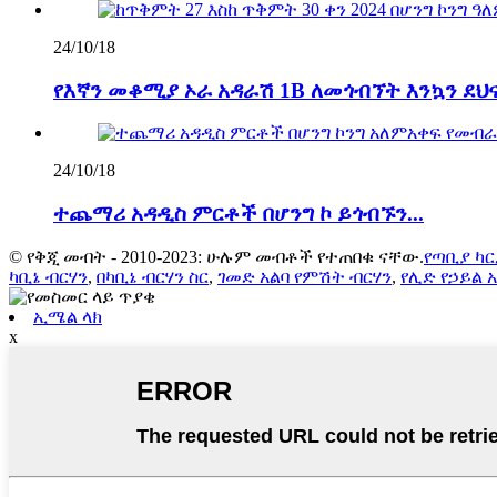
24/10/18
የእኛን መቆሚያ ኦራ አዳራሽ 1B ለመጎብኘት እንኳን ደህና
24/10/18
ተጨማሪ አዳዲስ ምርቶች በሆንግ ኮ ይጎብኙን...
© የቅጂ መብት - 2010-2023: ሁሉም መብቶች የተጠበቁ ናቸው.
የጣቢያ ካ
ካቢኔ ብርሃን
,
በካቢኔ ብርሃን ስር
,
ገመድ አልባ የምሽት ብርሃን
,
የሊድ የኃይል 
ኢሜል ላክ
x