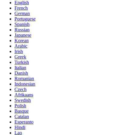
English
French
German
Portuguese
Spanish
Russian
Japanese
Korean
Arabic
Irish
Greek
Turkish
Italian
Danish
Romanian
Indonesian
Czech
Afrikaans
Swedish
Polish
Basque
Catalan
Esperanto
Hindi
Lao