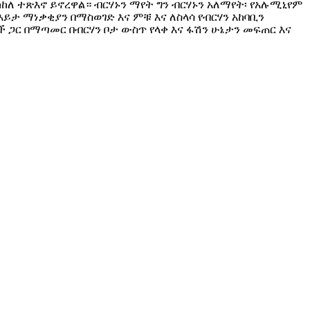
 ተጽእኖ ይኖረዋል። ብርሃኑን ማየት ግን ብርሃኑን አለማየት፡ የአሉሚኒየም
ማነቃቂያን በማስወገድ እና ምቹ እና ለስላሳ የብርሃን አከባቢን
 ጋር በማጣመር በብርሃን ቦታ ውስጥ የላቀ እና ፋሽን ሁኔታን መፍጠር እና