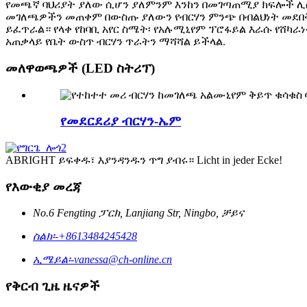
የመጫኛ ባህሪያት ያለው ሲሆን ያለምንም እንከን በመገጣጠሚያ ክፍሎች ሊሰካ
መገለጫዎችን መጠቀም በውስጡ ያለውን የብርሃን ምንጭ በብልህነት መደበቅ
ይፈጥራል። የላቀ የከባቢ አየር ስሜት፡ የአሉሚኒየም ፕሮፋይል እራሱ የሸካራ
አጠቃላይ የቤት ውስጥ ብርሃን ጥራትን ማሻሻል ይችላል.
መለዋወጫዎች (LED ስትሪፕ)
የመደርደሪያ ብርሃን-ኤም
ABRIGHT ይፍቀዱ፣ እያንዳንዱን ጥግ ያብሩ። Licht in jeder Ecke!
የእውቂያ መረጃ
No.6 Fengting ፓርክ, Lanjiang Str, Ningbo, ቻይና
ስልክ፡-
+8613484245428
ኢሜይል፡-
vanessa@ch-online.cn
የቅርብ ጊዜ ዜናዎች