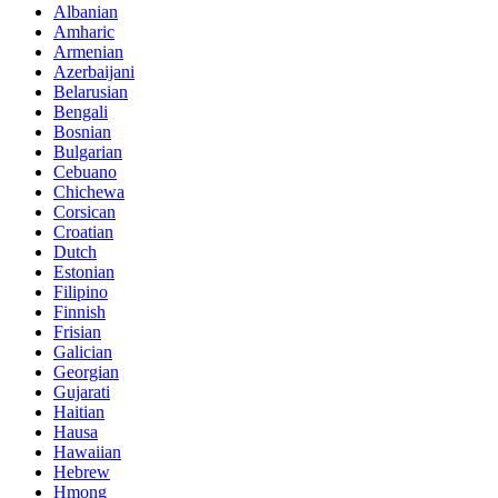
Albanian
Amharic
Armenian
Azerbaijani
Belarusian
Bengali
Bosnian
Bulgarian
Cebuano
Chichewa
Corsican
Croatian
Dutch
Estonian
Filipino
Finnish
Frisian
Galician
Georgian
Gujarati
Haitian
Hausa
Hawaiian
Hebrew
Hmong