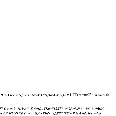
 ንፁህ እና የሚያምር እይታ በሚሰጡበት ጊዜ የ LED ንጣፎችን ለመጠበቅ
ውም ርዝመት ሊቆረጥ ይችላል: የአሉሚኒየም መገለጫዎች ጥሩ የመቁረጥ
እና እንከን የለሽ መትከያ፡- የአሉሚኒየም ፕሮፋይል ቀላል እና ቀላል