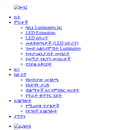
ቤት
ምርቶች
ካቢኔ Luminaires ስር
LED Extrusions
LED ስትሪፕ
መለዋወጫዎች (LED ስትሪፕ)
ገመድ አልባ የምሽት Luminaires
የመታጠቢያ ቤት መብራት
የመኝታ ብርሃን መብራቶች
የኃይል አቅርቦት
ዜና
ስለ እኛ
የኩባንያው መገለጫ
የእድገት ታሪክ
ሽልማቶች እና የምስክር ወረቀት
የጥራት ቁጥጥር ሂደት
አገልግሎት
የሚጠየቁ ጥያቄዎች
የደንበኛ አገልግሎት
ያግኙን