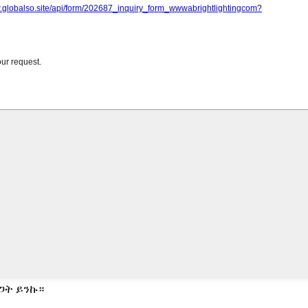
ጋት ይንኩ።