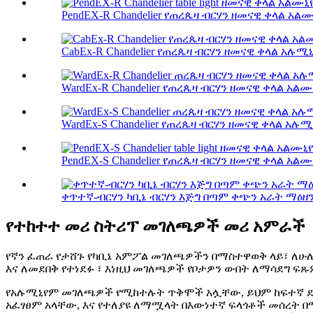
PendEX-R Chandelier የጠረጴዛ ብርሃን ዘመናዊ ቀላል አልሙ
CabEx-R Chandelier የጠረጴዛ ብርሃን ዘመናዊ ቀላል አሉሚኒ
WardEx-R Chandelier የጠረጴዛ ብርሃን ዘመናዊ ቀላል አልሙ
WardEx-S Chandelier የጠረጴዛ ብርሃን ዘመናዊ ቀላል አሉሚ
PendEX-S Chandelier የጠረጴዛ ብርሃን ዘመናዊ ቀላል አልሙ
ቀጥተኛ-ብርሃን ካቢኔ ብርሃን እጅግ በጣም ቀጭን አራት ማዕዘን
የተከተተ መሪ ስትሪፕ መገለጫዎች መሪ አምራች
የኛን ፈጠራ የታሸጉ የካቢኔ አምፖል መገለጫዎችን በማስተዋወቅ ላይ፣ ለሁ
እና ለመደበቅ የተነደፉ ፣ እነዚህ መገለጫዎች የቦታዎን ውበት ለማሳደግ ፍ
የአሉሚኒየም መገለጫዎች የሚከተሉት ጥቅሞች አሏቸው, ይህም ከፍተኛ ደረ
አፈፃፀም አላቸው, እና የተለያዩ ለማሟላት በእውነተኛ ፍላጎቶች መሰረት በማ