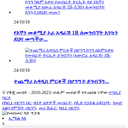
24/10/18
የእኛን መቆሚያ ኦራ አዳራሽ 1B ለመጎብኘት እንኳን
ደህና መጣችሁ...
24/10/18
ተጨማሪ አዳዲስ ምርቶች በሆንግ ኮ ይጎብኙን...
© የቅጂ መብት - 2010-2023: ሁሉም መብቶች የተጠበቁ ናቸው.
የጣቢያ
ካርታ
በካቢኔ ብርሃን ስር
,
የቤት ዕቃዎች መብራት
,
የሊድ የኃይል አቅርቦት
,
ገመድ
አልባ የምሽት ብርሃን
,
መሪ ሹፌር
,
ካቢኔ ብርሃን
,
ኢሜል ላክ
x