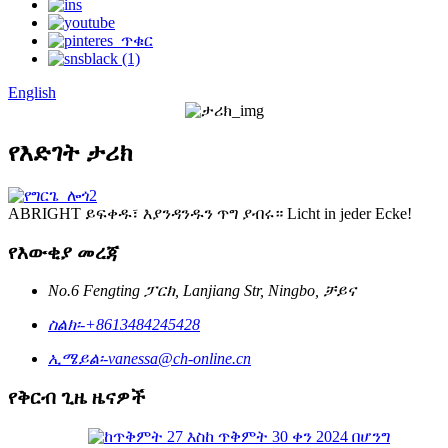
English
የእድገት ታሪክ
ABRIGHT ይፍቀዱ፣ እያንዳንዱን ጥግ ያብሩ። Licht in jeder Ecke!
የእውቂያ መረጃ
No.6 Fengting ፓርክ, Lanjiang Str, Ningbo, ቻይና
ስልክ፡-
+8613484245428
ኢሜይል፡-
vanessa@ch-online.cn
የቅርብ ጊዜ ዜናዎች