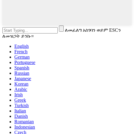
ለመፈለግ አስገባን ወይም ESCን
ለመዝጋት ይንኩ።
English
French
German
Portuguese
Spanish
Russian
Japanese
Korean
Arabic
Irish
Greek
Turkish
Italian
Danish
Romanian
Indonesian
Czech