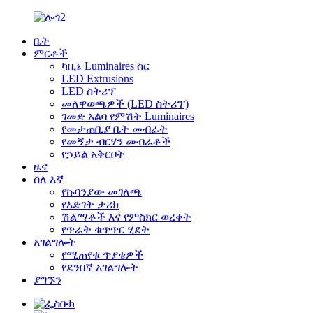
ቤት
ምርቶች
ካቢኔ Luminaires ስር
LED Extrusions
LED ስትሪፕ
መለዋወጫዎች (LED ስትሪፕ)
ገመድ አልባ የምሽት Luminaires
የመታጠቢያ ቤት መብራት
የመኝታ ብርሃን መብራቶች
የኃይል አቅርቦት
ዜና
ስለ እኛ
የኩባንያው መገለጫ
የእድገት ታሪክ
ሽልማቶች እና የምስክር ወረቀት
የጥራት ቁጥጥር ሂደት
አገልግሎት
የሚጠየቁ ጥያቄዎች
የደንበኛ አገልግሎት
ያግኙን