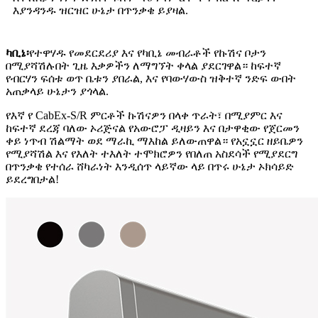
እያንዳንዱ ዝርዝር ሁኔታ በጥንቃቄ ይያዛል.
ካቢኔ፡
የተዋሃዱ የመደርደሪያ እና የካቢኔ መብራቶች የኩሽና ቦታን
በሚያሻሽሉበት ጊዜ እቃዎችን ለማግኘት ቀላል ያደርገዋል። ከፍተኛ
የብርሃን ፍሰቱ ወጥ ቤቱን ያበራል, እና የባውሃውስ ዝቅተኛ ንድፍ ውበት
አጠቃላይ ሁኔታን ያጎላል.
የእኛ የ CabEx-S/R ምርቶች ኩሽናዎን በላቀ ጥራት፣ በሚያምር እና
ከፍተኛ ደረጃ ባለው ኦሪጅናል የአውሮፓ ዲዛይን እና በታዋቂው የጀርመን
ቀይ ነጥብ ሽልማት ወደ ማራኪ ማእከል ይለውጠዋል። የአኗኗር ዘይቤዎን
የሚያሻሽል እና የእለት ተእለት ተሞክሮዎን የበለጠ አስደሳች የሚያደርግ
በጥንቃቄ የተሰራ ሸካራነት እንዲሰጥ ላይኛው ላይ በጥሩ ሁኔታ ኦክሳይድ
ይደረግበታል!