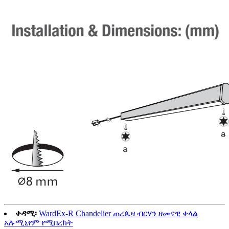
ቀዳሚ፡
WardEx-R Chandelier ጠረጴዛ ብርሃን ዘመናዊ ቀላል
አሉሚኒየም የሚበረክት