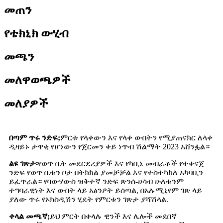
መጠን
የቴክኒክ ውሂብ
መጫን
መለዋወጫዎች
መለያዎች
በጣም ጥሩ ንድፍ;
ምርቱ የላቀውን እና የላቀ ውበትን የሚያጠናክር ለላቀ
ዲዛይኑ ታዋቂ የሆነውን የጀርመን ቀይ ነጥብ ሽልማት 2023 አሸንፏል።
ልዩ ገጽታ፡
የወጥ ቤት መደርደሪያዎች እና የካቢኔ መብራቶች የተቀናጀ
ንድፍ የወጥ ቤቱን ቦታ በትክክል ያመቻቻል እና የተስተካከለ አካባቢን
ይፈጥራል። የባውሃውስ ዝቅተኛ ንድፍ ጽንሰ-ሀሳብ ሁለቱንም
ተግባራዊነት እና ውበት ላይ አፅንዖት ይሰጣል, በአሉሚኒየም ገጽ ላይ
ያለው ጥሩ የኦክስዲሽን ሂደት የምርቱን ገጽታ ያሻሽላል.
ቀላል መጫኛ;
ይህ ምርት በቀላሉ ዊንች እና ሌሎች መደበኛ