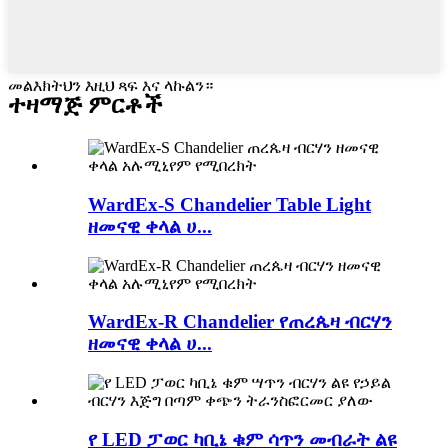
መልእክትህን እዚህ ጻፍ እና ላኩልን።
ተዛማጅ ምርቶች
WardEx-S Chandelier Table Light
ዘመናዊ ቀላል ሀ...
WardEx-R Chandelier የጠረጴዛ ብርሃን
ዘመናዊ ቀላል ሀ...
የ LED ፓወር ካቢኔ ቁም ሳጥን መብራት ልዩ