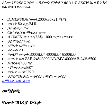
ያለው የቻንደለር ንድፍ ወዲያውኑ የቦታዎን ዘይቤ ከፍ ያደርገዋል, ፋሽን እና
ሰፊ ድባብ ይፈጥራል.
DIMENSION(ወወ):
2000x35x21 ሚሜ
የግቤት ቮልቴጅ፡
24 ቪ
ኃይል(ወ)፦
7W
CRI፡
ያለ/ያለ ማብሪያ ወዘተ.
የLUMEN ውፅዓት(LM)፦
1000 ሚሜ / ሜትር
ቀለም፡
አል/ጥቁር
የምርት ስም፡
ብርሃን
ቁሳቁስ፡
Al
የቀለም ሙቀት;
3000ሺህ፣ 4000ሺህ፣ 6500ሺህ
የምርት ኮዶች
AB-24V-3000/AB-24V-4000/AB-24V-6500
ክብደት፡
1400 ግራ
የሞገድ አንግል
60°
የጥበቃ ደረጃ:
IP20
ቀይር፡
ሜካኒካል መቀየሪያ / ዳሳሽ መቀየሪያ
ኢሜይል ይላኩልን።
መግለጫ
የመተግበሪያ ሁኔታ