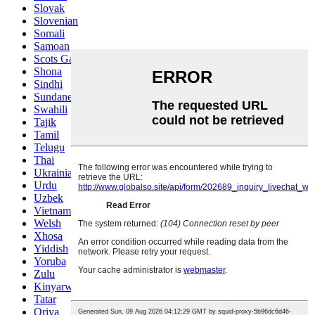
Slovak
Slovenian
Somali
Samoan
Scots Gaelic
Shona
Sindhi
Sundanese
Swahili
Tajik
Tamil
Telugu
Thai
Ukrainian
Urdu
Uzbek
Vietnamese
Welsh
Xhosa
Yiddish
Yoruba
Zulu
Kinyarwanda
Tatar
Oriya