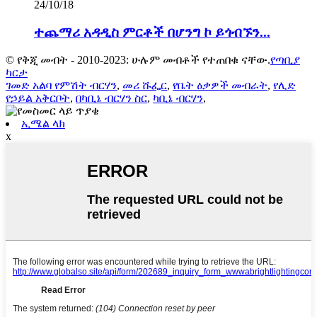
24/10/18
ተጨማሪ አዳዲስ ምርቶች በሆንግ ኮ ይጎብኙን...
© የቅጂ መብት - 2010-2023: ሁሉም መብቶች የተጠበቁ ናቸው.
የጣቢያ
ካርታ
ገመድ አልባ የምሽት ብርሃን
,
መሪ ሹፌር
,
የቤት ዕቃዎች መብራት
,
የሊድ
የኃይል አቅርቦት
,
በካቢኔ ብርሃን ስር
,
ካቢኔ ብርሃን
,
ኢሜል ላክ
x