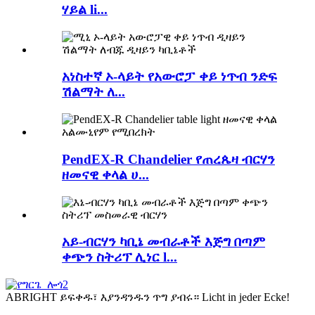
ሃይል li...
አነስተኛ ኦ-ላይት የአውሮፓ ቀይ ነጥብ ንድፍ
ሽልማት ለ...
PendEX-R Chandelier የጠረጴዛ ብርሃን
ዘመናዊ ቀላል ሀ...
አይ-ብርሃን ካቢኔ መብራቶች እጅግ በጣም
ቀጭን ስትሪፕ ሊነር l...
ABRIGHT ይፍቀዱ፣ እያንዳንዱን ጥግ ያብሩ። Licht in jeder Ecke!