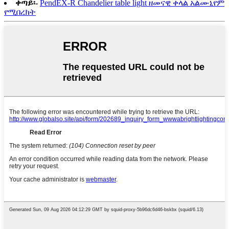
ቀጣይ፡-
PendEX-R Chandelier table light ዘመናዊ ቀላል አልሙኒየም
የሚበረክት