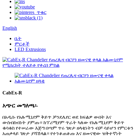
English
ቤት
ምርቶች
LED Extrusions
CabEx-R
አጭር መግለጫ፡-
በአዲሱ የአሉሚኒየም ቅይጥ ቻንደሌየር ወደ ክፍልዎ ውበት እና
ውስብስብነት ያምጡ። ከፕሪሚየም ጥራት ካለው የአሉሚኒየም ቅይጥ
ቁሳቁስ የተሠራው እጅግ በጣም ጥሩ ገጽታ ዘላቂነትን ብቻ ሳይሆን የምርቱን
አጠቃላይ ገጽታ ያሻሽላል። የተንቆጠቆጡ እና ዘመናዊው ዝቅተኛነት