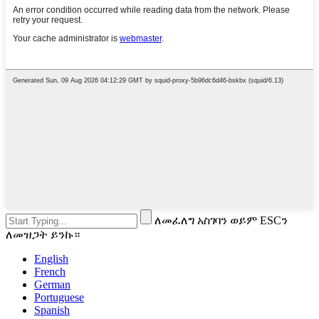
ለመፈለግ አስገባን ወይም ESCን
ለመዝጋት ይንኩ።
English
French
German
Portuguese
Spanish