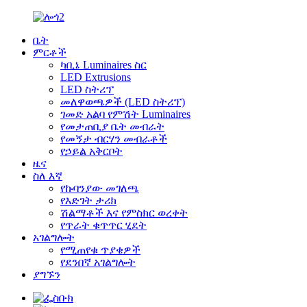
ቤት
ምርቶች
ካቢኔ Luminaires ስር
LED Extrusions
LED ስትሪፕ
መለዋወጫዎች (LED ስትሪፕ)
ገመድ አልባ የምሽት Luminaires
የመታጠቢያ ቤት መብራት
የመኝታ ብርሃን መብራቶች
የኃይል አቅርቦት
ዜና
ስለ እኛ
የኩባንያው መገለጫ
የእድገት ታሪክ
ሽልማቶች እና የምስክር ወረቀት
የጥራት ቁጥጥር ሂደት
አገልግሎት
የሚጠየቁ ጥያቄዎች
የደንበኛ አገልግሎት
ያግኙን