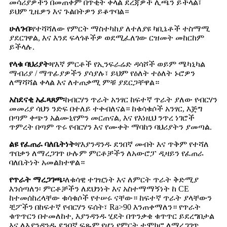
መሳሪያዎችን በመጠቀም በጥቂት ቀላል ደረጃዎች ሊጫን ይችላል፣
ይህም ጊዜዎን እና ጉልበትዎን ይቆጥባል።
ሁለገብ፡
የተሻሻለው የምርት ማስተካከያ ለተለያዩ ካቢኔቶች ተስማሚ
ያደርገዋል, እና እንደ ፍላጎቶችዎ ወደሚፈለገው ርዝመት መከርከም
ይችላሉ.
የላቁ ባህሪያት፡
የእኛ ምርቶች የኢንፍራሬድ ዳሳሾች ወይም ሜካኒካል
ማብሪያ / ማጥፊያዎችን ያሳያሉ፣ ይህም የዕለት ተዕለት ኑሮዎን
ለማሻሻል ቀላል እና ለተጠቃሚ ምቹ ያደርጋቸዋል።
አስደናቂ አፈጻጸም፡
ከብርሃን ጥራት አንፃር ከፍተኛ ጥራት ያለው የብርሃን
መመሪያ ሳህን ንድፍ በተለይ ተቀብለናል። ከቁሳቁሶች አንፃር, እጅግ
በጣም ቀጭን አልሙኒየምን መርጠናል, እና የእነዚህ ንጥረ ነገሮች
ጥምረት በጣም ጥሩ የብርሃን እና የሙቀት ማባከን ባህሪያትን ያመጣል.
ልዩ የፈጠራ ባለቤትነት፡
የእያንዳንዱ ደንበኛ መብት እና ጥቅም የተሻለ
ጥበቃን ለማረጋገጥ ሁሉም ምርቶቻችን ለአውሮፓ ዲዛይን የፈጠራ
ባለቤትነት አመልክተዋል።
የጥራት ማረጋገጫ፡
ለቁሳዊ ተገዢነት እና ለምርት ጥራት ቅድሚያ
እንሰጣለን፡ ምርቶቻችን ለደህንነት እና አስተማማኝነት ከ CE
ከተመሰከረላቸው ቁሳቁሶች የተሠሩ ናቸው። ከፍተኛ ጥራት ያላቸውን
ቺፖችን በከፍተኛ የብርሃን ፍሰት፣ Ra>90 እንጠቀማለን። የጥራት
ቁጥጥርን በተመለከተ, እያንዳንዱ ሂደት በጥንቃቄ ቁጥጥር ይደረግበታል
እና ለእያንዳንዱ ደንበኛ ፍጹም የሆነ የምርት ተሞክሮ ለማረጋገጥ