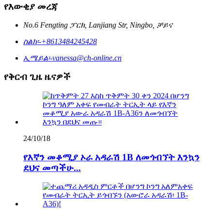
የእውቂያ መረጃ
No.6 Fengting ፓርክ, Lanjiang Str, Ningbo, ቻይና
ስልክ፡-
+8613484245428
ኢሜይል፡-
vanessa@ch-online.cn
የቅርብ ጊዜ ዜናዎች
24/10/18
የእኛን መቆሚያ ኦራ አዳራሽ 1B ለመጎብኘት እንኳን
ደህና መጣችሁ...