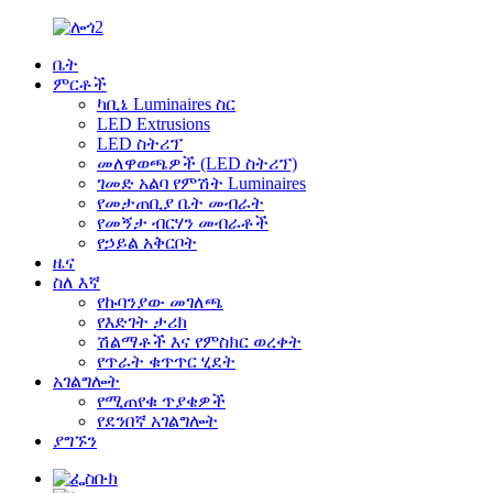
ቤት
ምርቶች
ካቢኔ Luminaires ስር
LED Extrusions
LED ስትሪፕ
መለዋወጫዎች (LED ስትሪፕ)
ገመድ አልባ የምሽት Luminaires
የመታጠቢያ ቤት መብራት
የመኝታ ብርሃን መብራቶች
የኃይል አቅርቦት
ዜና
ስለ እኛ
የኩባንያው መገለጫ
የእድገት ታሪክ
ሽልማቶች እና የምስክር ወረቀት
የጥራት ቁጥጥር ሂደት
አገልግሎት
የሚጠየቁ ጥያቄዎች
የደንበኛ አገልግሎት
ያግኙን