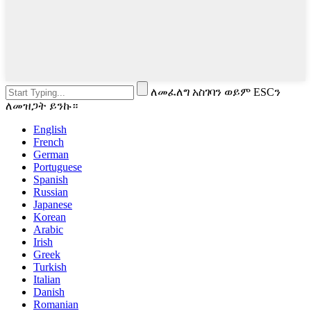
ለመፈለግ አስገባን ወይም ESCን
ለመዝጋት ይንኩ።
English
French
German
Portuguese
Spanish
Russian
Japanese
Korean
Arabic
Irish
Greek
Turkish
Italian
Danish
Romanian