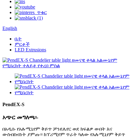
English
ቤት
ምርቶች
LED Extrusions
PendEX-S
አጭር መግለጫ፡-
በአዲሱ የአሉሚኒየም ቅይጥ ቻንደሌየር ወደ ክፍልዎ ውበት እና
ውስብስብነት ያምጡ። ከፕሪሚየም ጥራት ካለው የአሉሚኒየም ቅይጥ