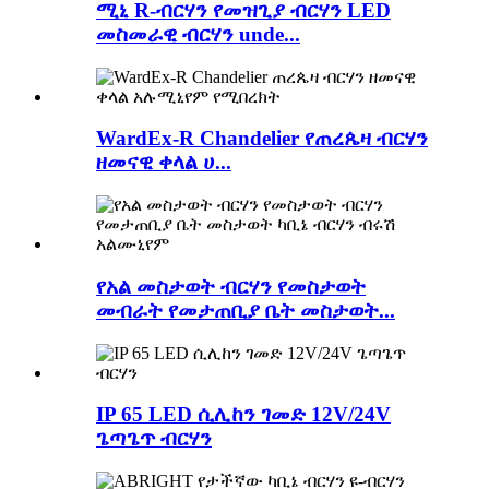
ሚኒ R-ብርሃን የመዝጊያ ብርሃን LED
መስመራዊ ብርሃን unde...
WardEx-R Chandelier የጠረጴዛ ብርሃን
ዘመናዊ ቀላል ሀ...
የአል መስታወት ብርሃን የመስታወት
መብራት የመታጠቢያ ቤት መስታወት...
IP 65 LED ሲሊከን ገመድ 12V/24V
ጌጣጌጥ ብርሃን