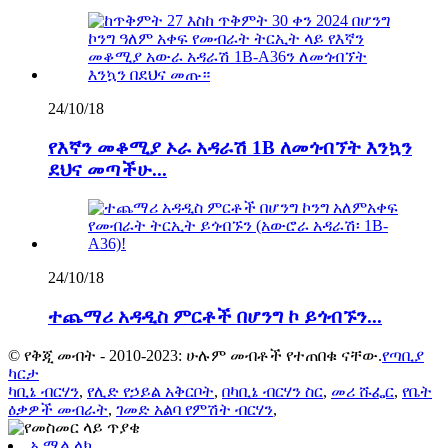
24/10/18
የእኛን መቆሚያ ኦራ አዳራሽ 1B ለመጎብኘት እንኳን
ደህና መጣችሁ...
24/10/18
ተጨማሪ አዳዲስ ምርቶች በሆንግ ኮ ይጎብኙን...
© የቅጂ መብት - 2010-2023: ሁሉም መብቶች የተጠበቁ ናቸው.
የጣቢያ
ካርታ
ካቢኔ ብርሃን
,
የሊድ የኃይል አቅርቦት
,
በካቢኔ ብርሃን ስር
,
መሪ ሹፌር
,
የቤት
ዕቃዎች መብራት
,
ገመድ አልባ የምሽት ብርሃን
,
ኢሜል ላክ