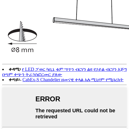
ቀዳሚ፡
የ LED ፓወር ካቢኔ ቁም ሣጥን ብርሃን ልዩ የኃይል ብርሃን እጅግ
በጣም ቀጭን ትራንስፎርመር ያለው
ቀጣይ፡-
CabEx-S Chandelier ዘመናዊ ቀላል አሉሚኒየም የሚበረክት