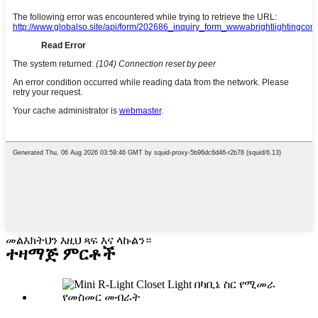
መልእክትህን እዚህ ጻፍ እና ላኩልን።
ተዛማጅ ምርቶች