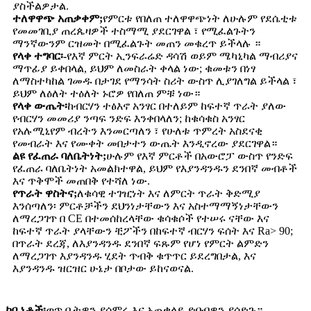
ያስችልዎታል.
ተለዋዋጭ አጠቃቀም;
የምርቱ የበለጠ ተለዋዋጭነት ለሁሉም የደሴቲቱ
የመመገቢያ ጠረጴዛዎች ተስማሚ ያደርገዋል ፣ የሚፈልጉትን
ማንኛውንም ርዝመት በሚፈልጉት መጠን መቁረጥ ይችላሉ ።
የላቀ ተግባር፡-
የእኛ ምርት ኢንፍራሬድ ዳሳሽ ወይም ሜካኒካል ማብሪያና
ማጥፊያ ይቀበላል, ይህም ለመስራት ቀላል ነው; ቁመቱን በነፃ
ለማስተካከል ገመዱ በታገደ የማንሳት ስሪት ውስጥ ሊያገለግል ይችላል ፣
ይህም ለዕለት ተዕለት ኑሮዎ የበለጠ ምቹ ነው።
የላቀ ውጤት፡
ከብርሃን ተፅእኖ አንፃር በተለይም ከፍተኛ ጥራት ያለው
የብርሃን መመሪያ ንጣፍ ንድፍ እንቀበላለን; ከቁሳቁስ አንፃር
የአሉሚኒየም ብረትን እንመርጣለን ፣ የሁለቱ ጥምረት አስደናቂ
የመብራት እና የሙቀት መበታተን ውጤት እንዲኖረው ያደርገዋል።
ልዩ የፈጠራ ባለቤትነት;
ሁሉም የእኛ ምርቶች በአውሮፓ ውስጥ የንድፍ
የፈጠራ ባለቤትነት አመልክተዋል, ይህም የእያንዳንዱን ደንበኛ መብቶች
እና ጥቅሞች መጠበቅ የተሻለ ነው.
የጥራት ዋስትና;
ለቁሳዊ ተገዢነት እና ለምርት ጥራት ቅድሚያ
እንሰጣለን፡ ምርቶቻችን ደህንነታቸውን እና አስተማማኝነታቸውን
ለማረጋገጥ በ CE በተመሰከረላቸው ቁሳቁሶች የተሠሩ ናቸው እና
ከፍተኛ ጥራት ያላቸውን ቺፖችን በከፍተኛ ብርሃን ፍሰት እና Ra> 90;
በጥራት ደረጃ, ለእያንዳንዱ ደንበኛ ፍጹም የሆነ የምርት ልምድን
ለማረጋገጥ እያንዳንዱ ሂደት ጥብቅ ቁጥጥር ይደረግበታል, እና
እያንዳንዱ ዝርዝር ሁኔታ በቦታው ይከናወናል.
ካቢኔቶች፡
ወጥ ቤትዎን ያሳምሩ እና አጠቃላይ ድባብዎን ያሳድጉ።