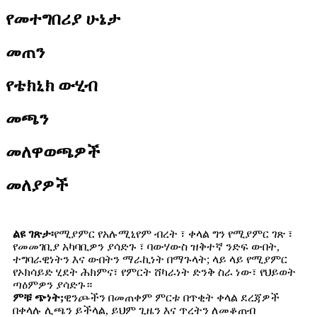
የመተግበሪያ ሁኔታ
መጠን
የቴክኒክ ውሂብ
መጫን
መለዋወጫዎች
መለያዎች
ልዩ ገጽታ፡
የሚያምር የአሉሚኒየም ብረት ፣ ቀላል ግን የሚያምር ገጽ ፣
የመመገቢያ አካባቢዎን ያሳድጉ ፣ ባውሃውስ ዝቅተኛ ንድፍ ውበት,
ተግባራዊነትን እና ውበትን ማራኪነት በማጉላት; ላይ ላይ የሚያምር
የኦክሳይድ ሂደት ሕክምና፣ የምርት ሸካራነት ድንቅ ስራ ነው፣ የህይወት
ጣዕምዎን ያሳድጉ።
ምቹ ጭነት;
ዊንጮችን በመጠቀም ምርቱ በጥቂት ቀላል ደረጃዎች
በቀላሉ ሊጫን ይችላል, ይህም ጊዜን እና ጥረትን ለመቆጠብ