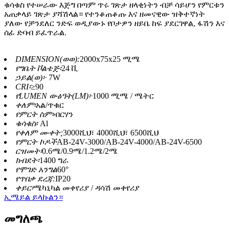
ቁሳቁስ የተሠራው እጅግ በጣም ጥሩ ገጽታ ዘላቂነትን ብቻ ሳይሆን የምርቱን
አጠቃላይ ገጽታ ያሻሽላል። የተንቆጠቆጡ እና ዘመናዊው ዝቅተኛነት
ያለው የቻንደለር ንድፍ ወዲያውኑ የቦታዎን ዘይቤ ከፍ ያደርገዋል, ፋሽን እና
ሰፊ ድባብ ይፈጥራል.
DIMENSION(ወወ):
2000x75x25 ሚሜ
የግቤት ቮልቴጅ፡
24 ቪ
ኃይል(ወ)፦
7W
CRI፡
≥90
የLUMEN ውፅዓት(LM)፦
1000 ሚሜ / ሜትር
ቀለም፡
አል/ጥቁር
የምርት ስም፡
ብርሃን
ቁሳቁስ፡
Al
የቀለም ሙቀት;
3000ሺህ፣ 4000ሺህ፣ 6500ሺህ
የምርት ኮዶች
AB-24V-3000/AB-24V-4000/AB-24V-6500
ርዝመት፡
0.6ሜ/0.9ሜ/1.2ሜ/2ሜ
ክብደት፡
1400 ግራ
የሞገድ አንግል
60°
የጥበቃ ደረጃ:
IP20
ቀይር፡
ሜካኒካል መቀየሪያ / ዳሳሽ መቀየሪያ
ኢሜይል ይላኩልን።
መግለጫ