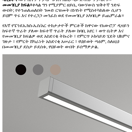
መመገቢያ ክፍል፥
ቀላል ግን የሚያምር ዘይቤ, ባውሃውስ ዝቅተኛ ንድፍ
ውበት; የተንጠለጠለበት ገመድ ርዝመት በነፃነት የሚስተካከለው ሲሆን
ይህም ጥሩ እና የተረጋጋ መንፈስ ወደ የመመገቢያ አካባቢዎ ይጨምራል።
የእኛ የፔንደኤክስ-ኤስ/አር ተከታታዮች ምርቶች ከዋናው የአውሮፓ ዲዛይን
ከፍተኛ ጥራት ያለው ከፍተኛ ጥራት ያለው ከባቢ አየር ፣ ወጥ ቤትዎ እና
የመመገቢያ ክፍልዎ ወደ አስደናቂ ትኩረት ፣ የምርጥ ኦክሳይድ ሂደት ህክምና
ገጽታ ፣ የምርት ሸካራነት አስደናቂ አሠራር ፣ የህይወት ጣዕም, ስለዚህ
በመመገቢያ ደስታ ይደሰቱ, የህይወት ውበት ይሰማዎታል.