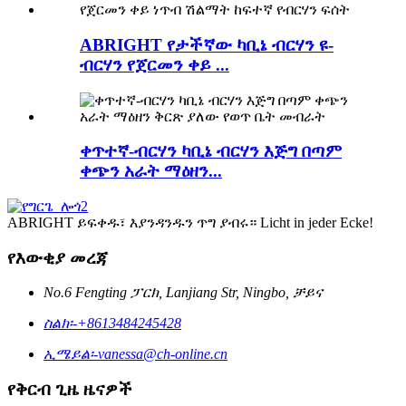
ABRIGHT የታችኛው ካቢኔ ብርሃን ዩ-
ብርሃን የጀርመን ቀይ ...
ቀጥተኛ-ብርሃን ካቢኔ ብርሃን እጅግ በጣም
ቀጭን አራት ማዕዘን...
ABRIGHT ይፍቀዱ፣ እያንዳንዱን ጥግ ያብሩ። Licht in jeder Ecke!
የእውቂያ መረጃ
No.6 Fengting ፓርክ, Lanjiang Str, Ningbo, ቻይና
ስልክ፡-
+8613484245428
ኢሜይል፡-
vanessa@ch-online.cn
የቅርብ ጊዜ ዜናዎች